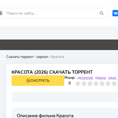
0
0
4.8
8.8
Скачать торрент
»
сериал
» Красота
КРАСОТА (2026) СКАЧАТЬ ТОРРЕНТ
Жанр:
детектив
драма
ужас
СМОТРЕТЬ
1 сезон 11 серия
0
1
2
3
4
0
5
6
7
8
9
10
Описание фильма Красота