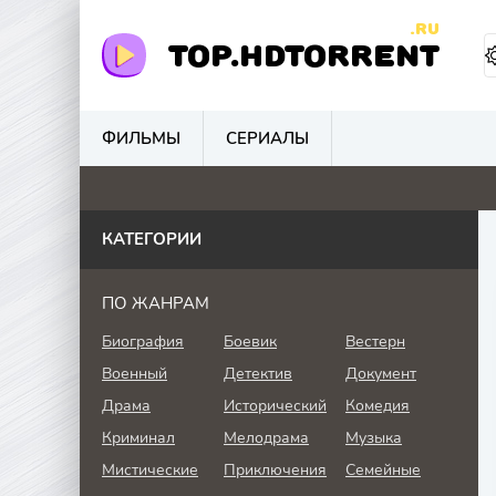
.RU
TOP.HDTORRENT
ФИЛЬМЫ
СЕРИАЛЫ
5.1
4.1
5.2
0
КАТЕГОРИИ
ПО ЖАНРАМ
Биография
Боевик
Вестерн
Военный
Детектив
Документ
Драма
Исторический
Комедия
Криминал
Мелодрама
Музыка
Мистические
Приключения
Семейные