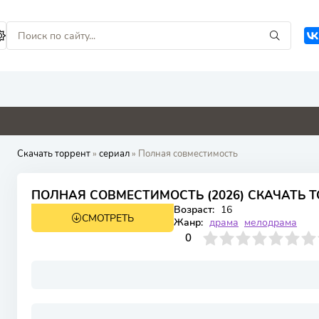
0
0
4.8
4.6
Скачать торрент
»
сериал
» Полная совместимость
ПОЛНАЯ СОВМЕСТИМОСТЬ (2026) СКАЧАТЬ Т
Возраст:
16
СМОТРЕТЬ
1 сезон 8 серия
Жанр:
драма
мелодрама
0
1
2
3
4
0
5
6
7
8
9
10