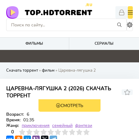
.RU
TOP.HDTORRENT
ФИЛЬМЫ
СЕРИАЛЫ
4.4
4.1
5.2
0
Скачать торрент
»
фильм
» Царевна-лягушка 2
ЦАРЕВНА-ЛЯГУШКА 2 (2026) СКАЧАТЬ
ТОРРЕНТ
СМОТРЕТЬ
WEB-DL
Возраст:
6
Время:
01:35
Жанр:
приключения
семейный
фэнтези
3
4
0
5
6
7
8
9
10