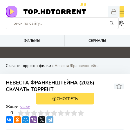
.RU
TOP.HDTORRENT
ФИЛЬМЫ
СЕРИАЛЫ
0
0
4.9
4.8
Скачать торрент
»
фильм
» Невеста Франкенштейна
НЕВЕСТА ФРАНКЕНШТЕЙНА (2026)
СКАЧАТЬ ТОРРЕНТ
СМОТРЕТЬ
WEB-DL
Жанр:
ужас
3
4
0
5
6
7
8
9
10