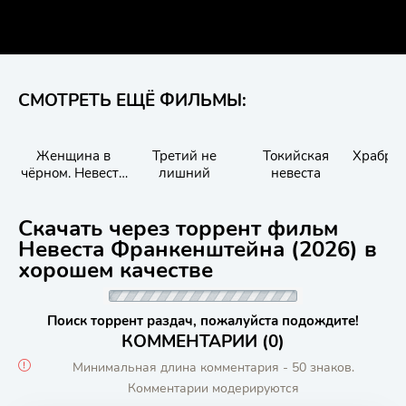
СМОТРЕТЬ ЕЩЁ ФИЛЬМЫ:
Женщина в
Третий не
Токийская
Храбры
чёрном. Невеста
лишний
невеста
дьявола
Скачать через торрент фильм
Невеста Франкенштейна (2026) в
хорошем качестве
Поиск торрент раздач, пожалуйста подождите!
КОММЕНТАРИИ (0)
Минимальная длина комментария - 50 знаков.
Комментарии модерируются