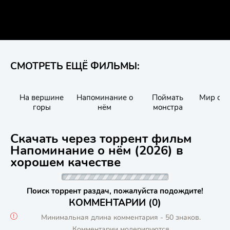
СМОТРЕТЬ ЕЩЁ ФИЛЬМЫ:
На вершине
Напоминание о
Поймать
Мир сод
горы
нём
монстра
Скачать через торрент фильм
Напоминание о нём (2026) в
хорошем качестве
Поиск торрент раздач, пожалуйста подождите!
КОММЕНТАРИИ (0)
Минимальная длина комментария - 50 знаков.
Комментарии модерируются