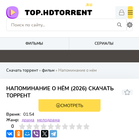
.RU
TOP.HDTORRENT
ФИЛЬМЫ
СЕРИАЛЫ
0
0
0
0
Скачать торрент
»
фильм
» Напоминание о нём
НАПОМИНАНИЕ О НЁМ (2026) СКАЧАТЬ
ТОРРЕНТ
СМОТРЕТЬ
WEB-DL
Время:
01:54
Жанр:
драма
мелодрама
3
4
0
5
6
7
8
9
10