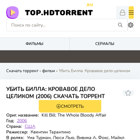
.RU
TOP.HDTORRENT
ФИЛЬМЫ
СЕРИАЛЫ
0
0
0
0
Скачать торрент
»
фильм
» Убить Билла: Кровавое дело целиком
УБИТЬ БИЛЛА: КРОВАВОЕ ДЕЛО
8.244
8.8
ЦЕЛИКОМ (2006) СКАЧАТЬ ТОРРЕНТ
СМОТРЕТЬ
WEB-DL
Ориг. название:
Kill Bill: The Whole Bloody Affair
Год:
2006
Страна:
США
Режиссер:
Квентин Тарантино
В ролях:
Ума Турман, Люси Лью, Вивика А. Фокс, Майкл