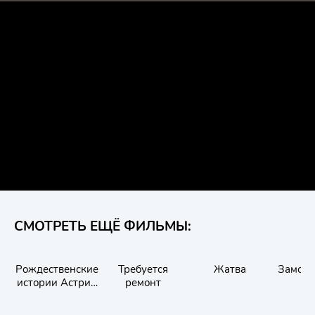
СМОТРЕТЬ ЕЩЁ ФИЛЬМЫ:
Рождественские
Требуется
Жатва
Замок 
истории Астрид
ремонт
Линдгрен