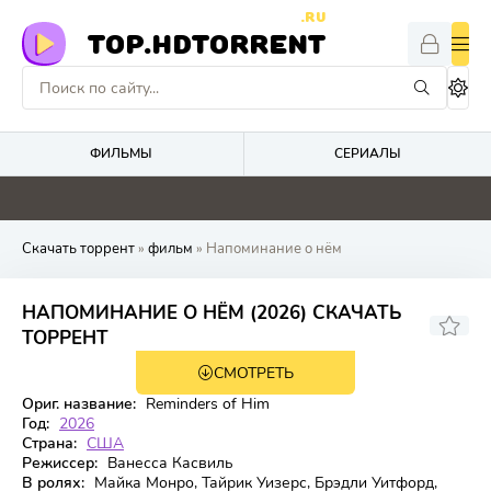
.RU
TOP.HDTORRENT
ФИЛЬМЫ
СЕРИАЛЫ
4.4
0
0
0
Скачать торрент
»
фильм
» Напоминание о нём
НАПОМИНАНИЕ О НЁМ (2026) СКАЧАТЬ
7.013
6.5
ТОРРЕНТ
СМОТРЕТЬ
WEB-DL
Ориг. название:
Reminders of Him
Год:
2026
Страна:
США
Режиссер:
Ванесса Касвиль
В ролях:
Майка Монро, Тайрик Уизерс, Брэдли Уитфорд,