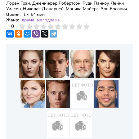
Лорен Грэм, Дженнифер Робертсон, Руди Панкоу, Лейни
Уилсон, Николас Дюверней, Моника Майерс, Зои Косович
Время:
1 ч 54 мин
Жанр:
драма
мелодрама
3
4
0
5
6
7
8
9
10