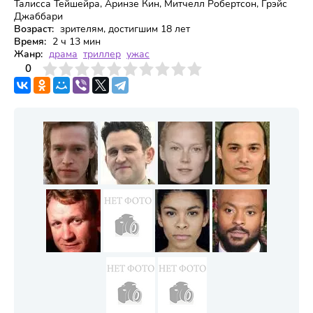
Талисса Тейшейра, Аринзе Кин, Митчелл Робертсон, Грэйс
Джаббари
Возраст:
зрителям, достигшим 18 лет
Время:
2 ч 13 мин
Жанр:
драма
триллер
ужас
3
4
0
5
6
7
8
9
10