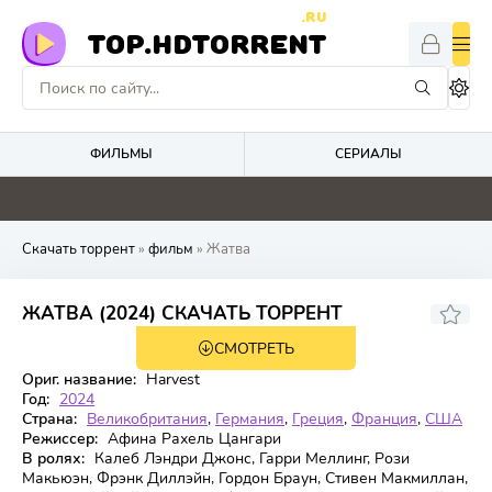
.RU
TOP.HDTORRENT
ФИЛЬМЫ
СЕРИАЛЫ
0
2.2
0
0
Скачать торрент
»
фильм
» Жатва
6.067
5.3
ЖАТВА (2024) СКАЧАТЬ ТОРРЕНТ
СМОТРЕТЬ
WEB-DL
Ориг. название:
Harvest
Год:
2024
Страна:
Великобритания
,
Германия
,
Греция
,
Франция
,
США
Режиссер:
Афина Рахель Цангари
В ролях:
Калеб Лэндри Джонс, Гарри Меллинг, Рози
Макьюэн, Фрэнк Диллэйн, Гордон Браун, Стивен Макмиллан,