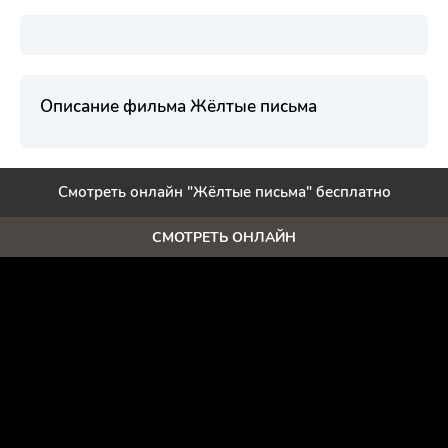
Описание фильма Жёлтые письма
Смотреть онлайн "Жёлтые письма" бесплатно
СМОТРЕТЬ ОНЛАЙН