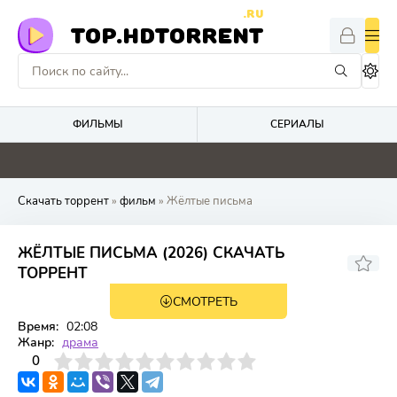
.RU
TOP.HDTORRENT
ФИЛЬМЫ
СЕРИАЛЫ
4.4
0
0
0
Скачать торрент
»
фильм
» Жёлтые письма
ЖЁЛТЫЕ ПИСЬМА (2026) СКАЧАТЬ
ТОРРЕНТ
СМОТРЕТЬ
TS
Время:
02:08
Жанр:
драма
3
4
0
5
6
7
8
9
10