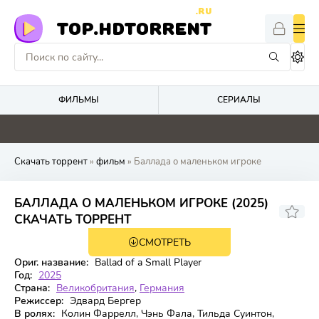
.RU
TOP.HDTORRENT
ФИЛЬМЫ
СЕРИАЛЫ
0
0
0
0
Скачать торрент
»
фильм
» Баллада о маленьком игроке
БАЛЛАДА О МАЛЕНЬКОМ ИГРОКЕ (2025)
6.231
5.8
СКАЧАТЬ ТОРРЕНТ
СМОТРЕТЬ
WEB-DL
Ориг. название:
Ballad of a Small Player
Год:
2025
Страна:
Великобритания
,
Германия
Режиссер:
Эдвард Бергер
В ролях:
Колин Фаррелл, Чэнь Фала, Тильда Суинтон,