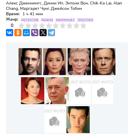
Алекс Дженнингс, Динни Ип, Энтони Вон, Chik-Ka Lai, Alan
Chang, Маргарет Чунг, Джейсон Тобин
Время:
1 ч 41 мин
Жанр:
детектив
драма
криминал
триллер
3
4
0
5
6
7
8
9
10