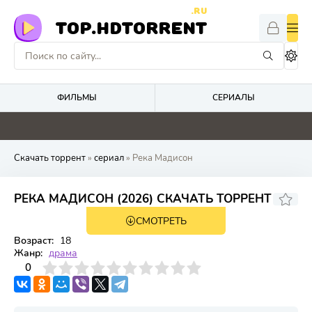
.RU
TOP.HDTORRENT
ФИЛЬМЫ
СЕРИАЛЫ
4.4
0
0
0
Скачать торрент
»
сериал
» Река Мадисон
РЕКА МАДИСОН (2026) СКАЧАТЬ ТОРРЕНТ
СМОТРЕТЬ
1 сезон 6 серия
Возраст:
18
Жанр:
драма
3
4
0
5
6
7
8
9
10