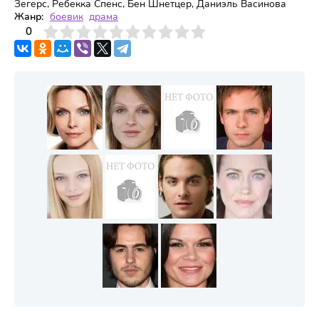
Зегерс, Ребекка Спенс, Бен Шнетцер, Даниэль Васинова
Жанр:
боевик
драма
3
4
0
5
6
7
8
9
10