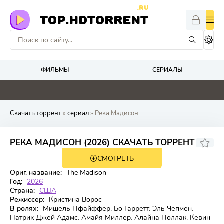
.RU
TOP.HDTORRENT
ФИЛЬМЫ
СЕРИАЛЫ
4.8
4.6
4.8
5.1
Скачать торрент
»
сериал
» Река Мадисон
РЕКА МАДИСОН (2026) СКАЧАТЬ ТОРРЕНТ
СМОТРЕТЬ
1 сезон 6 серия
Ориг. название:
The Madison
Год:
2026
Страна:
США
Режиссер:
Кристина Ворос
В ролях:
Мишель Пфайффер, Бо Гарретт, Эль Чепмен,
Патрик Джей Адамс, Амайя Миллер, Алайна Поллак, Кевин