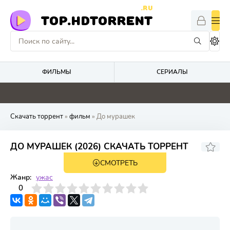
.RU
TOP.HDTORRENT
ФИЛЬМЫ
СЕРИАЛЫ
5.2
5.1
0
4.8
Скачать торрент
»
фильм
» До мурашек
ДО МУРАШЕК (2026) СКАЧАТЬ ТОРРЕНТ
СМОТРЕТЬ
WEB-DL
Жанр:
ужас
3
4
0
5
6
7
8
9
10