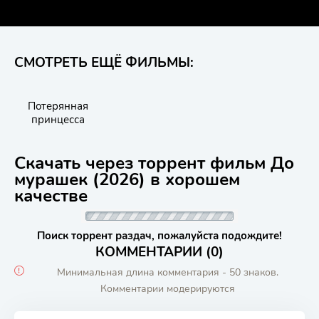
СМОТРЕТЬ ЕЩЁ ФИЛЬМЫ:
Потерянная
принцесса
Скачать через торрент фильм До
мурашек (2026) в хорошем
качестве
Поиск торрент раздач, пожалуйста подождите!
КОММЕНТАРИИ (0)
Минимальная длина комментария - 50 знаков.
Комментарии модерируются