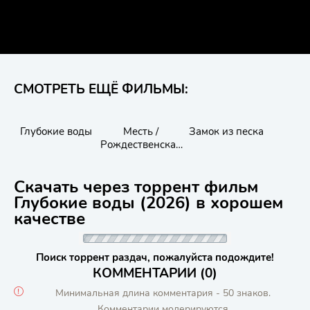
СМОТРЕТЬ ЕЩЁ ФИЛЬМЫ:
Глубокие воды
Месть /
Замок из песка
Су
Рождественская
песнь /
Keuriseumaseu
Скачать через торрент фильм
kaereol /
Christmas Carol
Глубокие воды (2026) в хорошем
качестве
Поиск торрент раздач, пожалуйста подождите!
КОММЕНТАРИИ (0)
Минимальная длина комментария - 50 знаков.
Комментарии модерируются