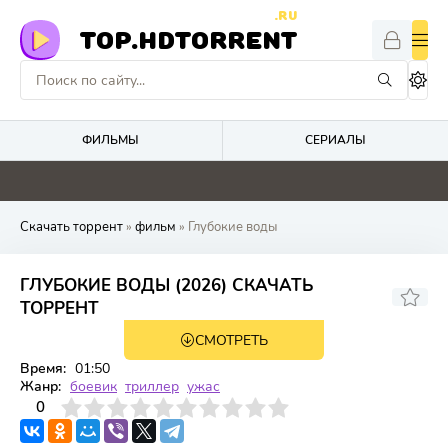
.RU
TOP.HDTORRENT
ФИЛЬМЫ
СЕРИАЛЫ
9
4.6
0
0
Скачать торрент
»
фильм
» Глубокие воды
ГЛУБОКИЕ ВОДЫ (2026) СКАЧАТЬ
ТОРРЕНТ
СМОТРЕТЬ
TS
Время:
01:50
Жанр:
боевик
триллер
ужас
3
4
0
5
6
7
8
9
10