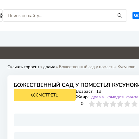
0
5.3
4.1
0
Скачать торрент
»
драма
» Божественный сад у поместья Кусуноки
БОЖЕСТВЕННЫЙ САД У ПОМЕСТЬЯ КУСУНОКИ 
Возраст:
18
СМОТРЕТЬ
WEBRip
1 сезон 8 серия
Жанр:
драма
комедия
фэнте
0
1
2
3
4
0
5
6
7
8
9
10