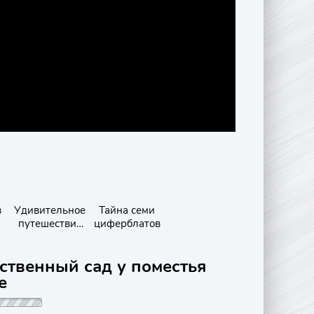
в
Удивительное
Тайна семи
путешествие
циферблатов
доктора
Дулиттла
ственный сад у поместья
е