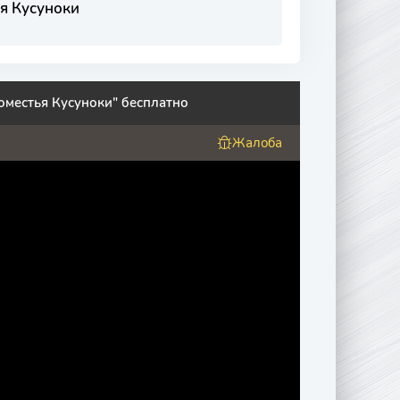
я Кусуноки
оместья Кусуноки" бесплатно
Жалоба