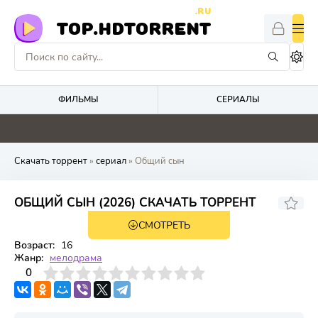
.RU
TOP.HDTORRENT
ФИЛЬМЫ
СЕРИАЛЫ
0
0
5
0
Скачать торрент
»
сериал
» Общий сын
ОБЩИЙ СЫН (2026) СКАЧАТЬ ТОРРЕНТ
СМОТРЕТЬ
1 сезон 4 серия
Возраст:
16
Жанр:
мелодрама
3
4
0
5
6
7
8
9
10