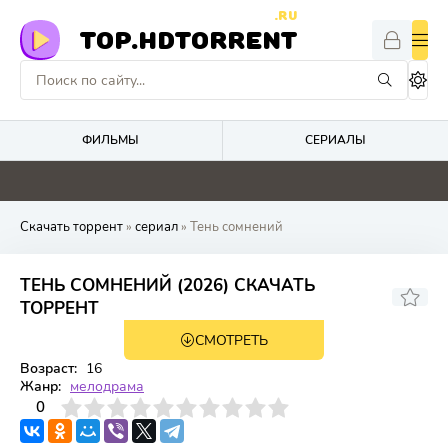
.RU
TOP.HDTORRENT
ФИЛЬМЫ
СЕРИАЛЫ
0
0
0
3.4
Скачать торрент
»
сериал
» Тень сомнений
ТЕНЬ СОМНЕНИЙ (2026) СКАЧАТЬ
ТОРРЕНТ
СМОТРЕТЬ
1 сезон 4 серия
Возраст:
16
Жанр:
мелодрама
3
4
0
5
6
7
8
9
10