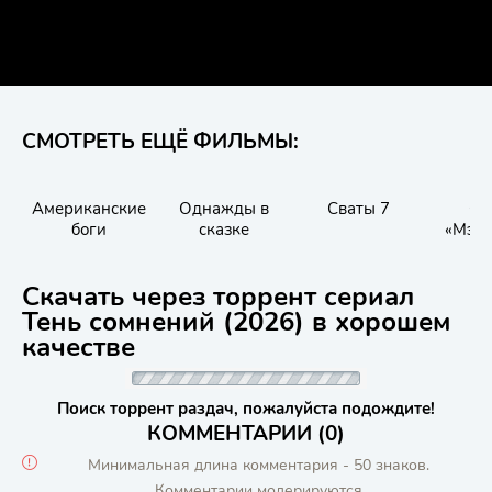
СМОТРЕТЬ ЕЩЁ ФИЛЬМЫ:
Американские
Однажды в
Сваты 7
От
боги
сказке
«Мэри
Лучш
экзот
Скачать через торрент сериал
Тень сомнений (2026) в хорошем
качестве
Поиск торрент раздач, пожалуйста подождите!
КОММЕНТАРИИ (0)
Минимальная длина комментария - 50 знаков.
Комментарии модерируются