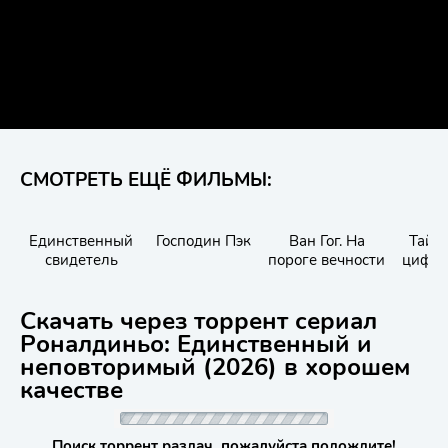
СМОТРЕТЬ ЕЩЁ ФИЛЬМЫ:
Единственный
Господин Пэк
Ван Гог. На
Тайн
свидетель
пороге вечности
цифер
Скачать через торрент сериал
Роналдиньо: Единственный и
неповторимый (2026) в хорошем
качестве
Поиск торрент раздач, пожалуйста подождите!