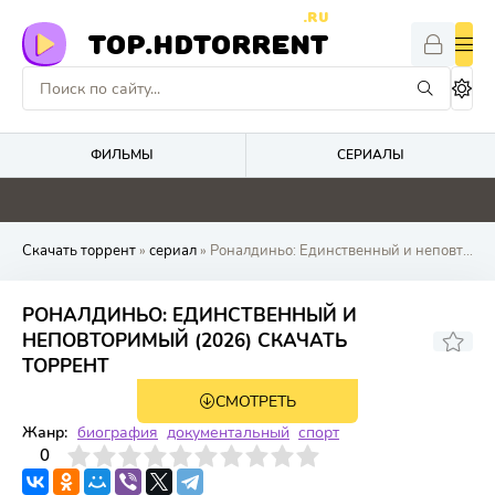
.RU
TOP.HDTORRENT
ФИЛЬМЫ
СЕРИАЛЫ
0
0
0
0
Скачать торрент
»
сериал
» Роналдиньо: Единственный и неповторимый
РОНАЛДИНЬО: ЕДИНСТВЕННЫЙ И
НЕПОВТОРИМЫЙ (2026) СКАЧАТЬ
ТОРРЕНТ
СМОТРЕТЬ
1 сезон 3 серия
Жанр:
биография
документальный
спорт
3
4
0
5
6
7
8
9
10