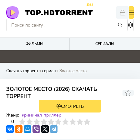
.RU
TOP.HDTORRENT
ФИЛЬМЫ
СЕРИАЛЫ
3
0
4.8
0
Скачать торрент
»
сериал
» Золотое место
ЗОЛОТОЕ МЕСТО (2026) СКАЧАТЬ
ТОРРЕНТ
СМОТРЕТЬ
1 сезон 10 серия
Жанр:
криминал
триллер
3
4
0
5
6
7
8
9
10