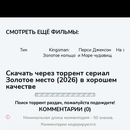
СМОТРЕТЬ ЕЩЁ ФИЛЬМЫ:
Тик
Kingsman:
Перси Джексон
На зов
Золотое кольцо
и Море чудовищ
Скачать через торрент сериал
Золотое место (2026) в хорошем
качестве
Поиск торрент раздач, пожалуйста подождите!
КОММЕНТАРИИ (0)
Минимальная длина комментария - 50 знаков.
Комментарии модерируются