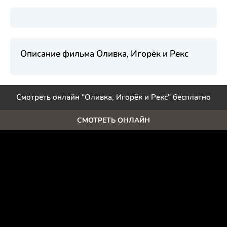
Описание фильма Оливка, Игорёк и Рекс
Смотреть онлайн "Оливка, Игорёк и Рекс" бесплатно
СМОТРЕТЬ ОНЛАЙН