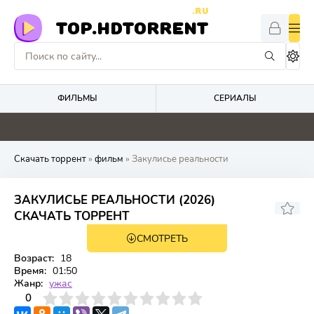
.RU
TOP.HDTORRENT
ФИЛЬМЫ
СЕРИАЛЫ
4.7
0
0
0
Скачать торрент
»
фильм
» Закулисье реальности
ЗАКУЛИСЬЕ РЕАЛЬНОСТИ (2026)
СКАЧАТЬ ТОРРЕНТ
СМОТРЕТЬ
TS
Возраст:
18
Время:
01:50
Жанр:
ужас
3
4
0
5
6
7
8
9
10