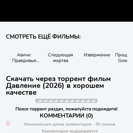
СМОТРЕТЬ ЕЩЁ ФИЛЬМЫ:
Авичи:
Следующая
Извержение
Прощай,
Правдивые
жертва
Goodby
истории
Скачать через торрент фильм
Давление (2026) в хорошем
качестве
Поиск торрент раздач, пожалуйста подождите!
КОММЕНТАРИИ (0)
Минимальная длина комментария - 50 знаков.
Комментарии модерируются