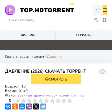
.RU
TOP.HDTORRENT
ФИЛЬМЫ
СЕРИАЛЫ
0
0
5
0
Скачать торрент
»
фильм
» Давление
ДАВЛЕНИЕ (2026) СКАЧАТЬ ТОРРЕНТ
СМОТРЕТЬ
TS
Возраст:
18
Время:
01:40
Жанр:
военный
драма
исторический
триллер
3
4
0
5
6
7
8
9
10