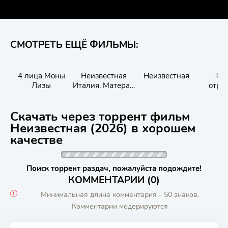
СМОТРЕТЬ ЕЩЁ ФИЛЬМЫ:
4 лица Моны
Неизвестная
Неизвестная
Тё
Лизы
Италия. Матера -
отра
город из камня
Скачать через торрент фильм
Неизвестная (2026) в хорошем
качестве
Поиск торрент раздач, пожалуйста подождите!
КОММЕНТАРИИ (0)
Минимальная длина комментария - 50 знаков.
Комментарии модерируются