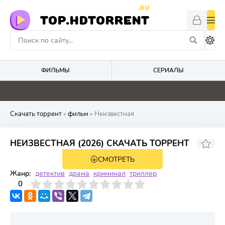
.RU
TOP.HDTORRENT
ФИЛЬМЫ
СЕРИАЛЫ
5.9
0
0
2
Скачать торрент
»
фильм
» Неизвестная
НЕИЗВЕСТНАЯ (2026) СКАЧАТЬ ТОРРЕНТ
СМОТРЕТЬ
WEB-DL
Жанр:
детектив
драма
криминал
триллер
3
4
0
5
6
7
8
9
10