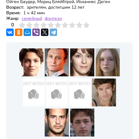
Ойген Баудер, Мориц Бляйбтрой, Йоханнес Деген
Возраст:
зрителям, достигшим 12 лет
Время:
1 ч 42 мин
Жанр:
семейный
фэнтези
3
4
0
5
6
7
8
9
10