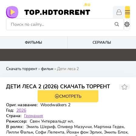
.RU
TOP.HDTORRENT
ФИЛЬМЫ
СЕРИАЛЫ
0
0
0
0
Скачать торрент
»
фильм
» Дети леса 2
7.646
5.4
ДЕТИ ЛЕСА 2 (2026) СКАЧАТЬ ТОРРЕНТ
СМОТРЕТЬ
WEB-DL
Ориг. название:
Woodwalkers 2
Год:
2026
Страна:
Германия
Режиссер:
Свен Унтервальдт мл.
В ролях:
Эмиль Шериф, Оливер Мазуччи, Мартина Гедек,
Лилли Фальк, Софи Лелента, Йохан фон Эрлих, Эмиль Блох,