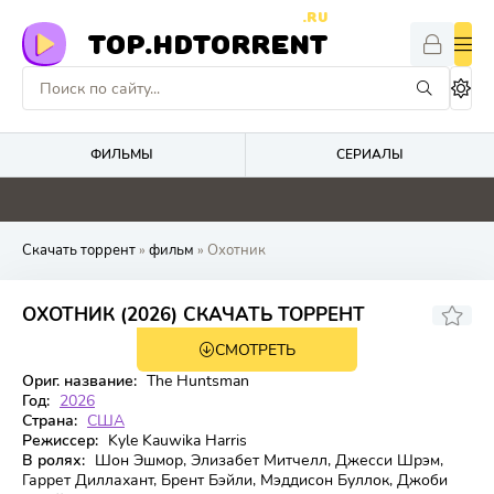
.RU
TOP.HDTORRENT
ФИЛЬМЫ
СЕРИАЛЫ
0
0
0
4.1
Скачать торрент
»
фильм
» Охотник
ОХОТНИК (2026) СКАЧАТЬ ТОРРЕНТ
СМОТРЕТЬ
WEB-DL
Ориг. название:
The Huntsman
Год:
2026
Страна:
США
Режиссер:
Kyle Kauwika Harris
В ролях:
Шон Эшмор, Элизабет Митчелл, Джесси Шрэм,
Гаррет Диллахант, Брент Бэйли, Мэддисон Буллок, Джоби