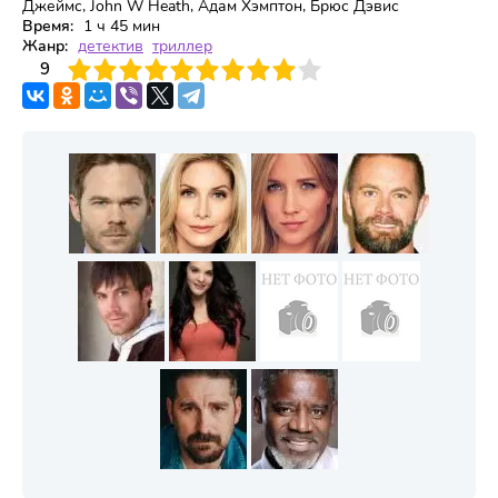
Джеймс, John W Heath, Адам Хэмптон, Брюс Дэвис
Время:
1 ч 45 мин
Жанр:
детектив
триллер
3
4
9
5
6
7
8
9
10