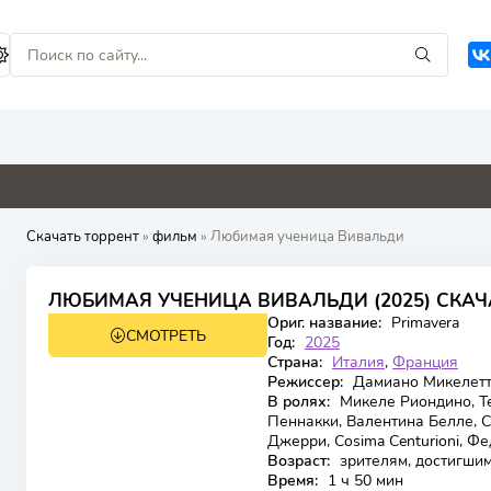
0
0
0
4.8
Скачать торрент
»
фильм
» Любимая ученица Вивальди
7.2
ЛЮБИМАЯ УЧЕНИЦА ВИВАЛЬДИ (2025) СКАЧ
Ориг. название:
Primavera
СМОТРЕТЬ
WEB-DL
Год:
2025
Страна:
Италия
,
Франция
Режиссер:
Дамиано Микелет
В ролях:
Микеле Риондино, Т
Пеннакки, Валентина Белле, С
Джерри, Cosima Centurioni, 
Возраст:
зрителям, достигшим
Время:
1 ч 50 мин