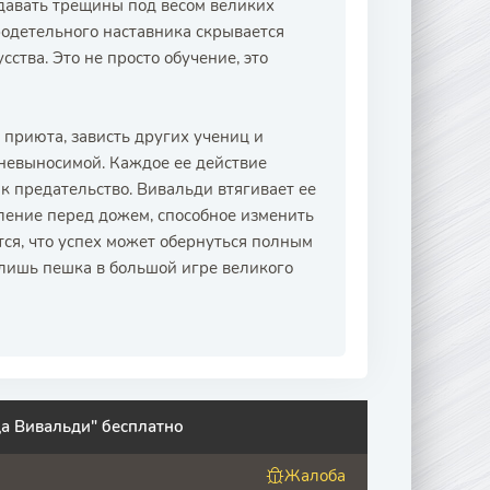
 давать трещины под весом великих
родетельного наставника скрывается
сства. Это не просто обучение, это
приюта, зависть других учениц и
невыносимой. Каждое ее действие
к предательство. Вивальди втягивает ее
ление перед дожем, способное изменить
тся, что успех может обернуться полным
 лишь пешка в большой игре великого
а Вивальди" бесплатно
Жалоба