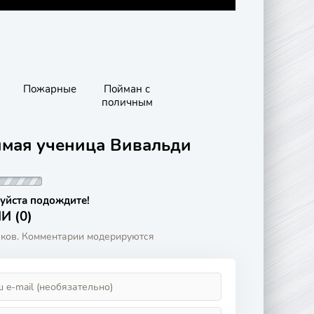
Пожарные
Пойман с
поличным
имая ученица Вивальди
уйста подождите!
 (0)
аков. Комментарии модерируются