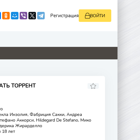
Регистрация
ВОЙТИ
8.8
0
5.1
0
АТЬ ТОРРЕНТ
то
екла Инзолия, Фабриция Сакки, Андреа
тефано Аккорси, Hildegard De Stefano, Мико
Федерика Жирарделло
 18 лет