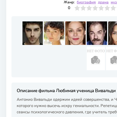
Жанр:
биография
драма
му
0
1
2
3
4
0
5
6
7
8
9
10
Описание фильма Любимая ученица Вивальди
Антонио Вивальди одержим идеей совершенства, и Че
которого нужно высечь искру гениальности. Репети
сеансы психологического давления, где учитель тре