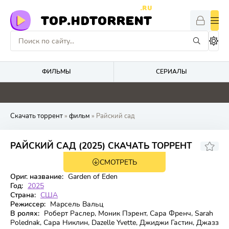
.RU
TOP.HDTORRENT
ФИЛЬМЫ
СЕРИАЛЫ
0
0
0
0
Скачать торрент
»
фильм
» Райский сад
3.5
РАЙСКИЙ САД (2025) СКАЧАТЬ ТОРРЕНТ
СМОТРЕТЬ
Ориг. название:
Garden of Eden
Год:
2025
Страна:
США
Режиссер:
Марсель Вальц
В ролях:
Роберт Раслер, Моник Пэрент, Сара Френч, Sarah
Polednak, Сара Никлин, Dazelle Yvette, Джиджи Гастин, Джазз