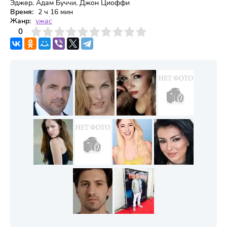
Эджер, Адам Буччи, Джон Циоффи
Время:
2 ч 16 мин
Жанр:
ужас
3
4
0
5
6
7
8
9
10