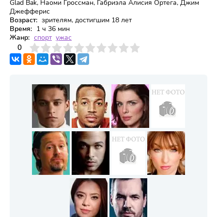
Glad Bak, Наоми Гроссман, Габриэла Алисия Ортега, Джим
Джефферис
Возраст:
зрителям, достигшим 18 лет
Время:
1 ч 36 мин
Жанр:
спорт
ужас
3
4
0
5
6
7
8
9
10