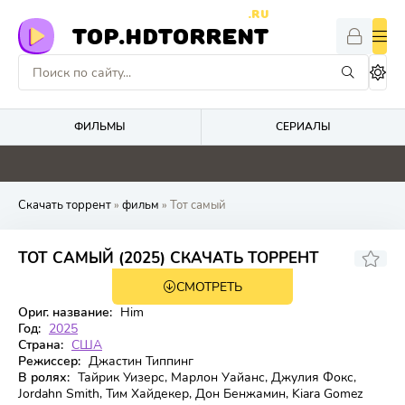
.RU
TOP.HDTORRENT
ФИЛЬМЫ
СЕРИАЛЫ
5.2
0
0
4.8
Скачать торрент
»
фильм
» Тот самый
5.602
5.3
ТОТ САМЫЙ (2025) СКАЧАТЬ ТОРРЕНТ
СМОТРЕТЬ
WEB-DL
Ориг. название:
Him
Год:
2025
Страна:
США
Режиссер:
Джастин Типпинг
В ролях:
Тайрик Уизерс, Марлон Уайанс, Джулия Фокс,
Jordahn Smith, Тим Хайдекер, Дон Бенжамин, Kiara Gomez