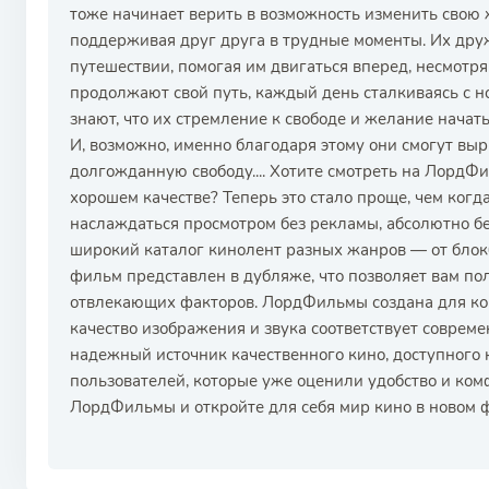
тоже начинает верить в возможность изменить свою ж
поддерживая друг друга в трудные моменты. Их друж
путешествии, помогая им двигаться вперед, несмотря
продолжают свой путь, каждый день сталкиваясь с н
знают, что их стремление к свободе и желание начат
И, возможно, именно благодаря этому они смогут выр
долгожданную свободу.... Хотите смотреть на Лорд
хорошем качестве? Теперь это стало проще, чем когд
наслаждаться просмотром без рекламы, абсолютно б
широкий каталог кинолент разных жанров — от блок
фильм представлен в дубляже, что позволяет вам по
отвлекающих факторов. ЛордФильмы создана для ком
качество изображения и звука соответствует совреме
надежный источник качественного кино, доступного 
пользователей, которые уже оценили удобство и ком
ЛордФильмы и откройте для себя мир кино в новом 