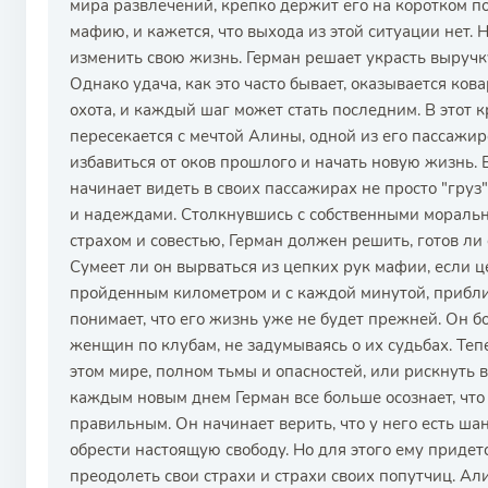
мира развлечений, крепко держит его на коротком по
мафию, и кажется, что выхода из этой ситуации нет.
изменить свою жизнь. Герман решает украсть выручку
Однако удача, как это часто бывает, оказывается ков
охота, и каждый шаг может стать последним. В этот 
пересекается с мечтой Алины, одной из его пассажиро
избавиться от оков прошлого и начать новую жизнь. 
начинает видеть в своих пассажирах не просто "груз
и надеждами. Столкнувшись с собственными мораль
страхом и совестью, Герман должен решить, готов ли 
Сумеет ли он вырваться из цепких рук мафии, если 
пройденным километром и с каждой минутой, прибли
понимает, что его жизнь уже не будет прежней. Он б
женщин по клубам, не задумываясь о их судьбах. Теп
этом мире, полном тьмы и опасностей, или рискнуть 
каждым новым днем Герман все больше осознает, что
правильным. Он начинает верить, что у него есть шан
обрести настоящую свободу. Но для этого ему придет
преодолеть свои страхи и страхи своих попутчиц. А