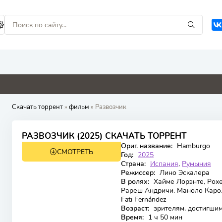
0
4.1
3.3
0
Скачать торрент
»
фильм
» Развозчик
6
РАЗВОЗЧИК (2025) СКАЧАТЬ ТОРРЕНТ
Ориг. название:
Hamburgo
СМОТРЕТЬ
WEB-DL
Год:
2025
Страна:
Испания
,
Румыния
Режиссер:
Лино Эскалера
В ролях:
Хайме Лорэнте, Рохе
Рареш Андричи, Маноло Каро,
Fati Fernández
Возраст:
зрителям, достигшим
Время:
1 ч 50 мин