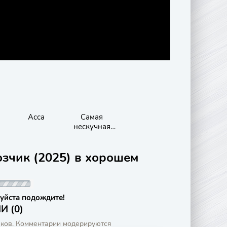
Асса
Самая
нескучная
школа
озчик (2025) в хорошем
уйста подождите!
 (0)
аков. Комментарии модерируются