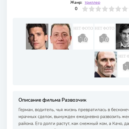
Жанр:
триллер
0
1
2
3
4
0
5
6
7
8
9
10
Описание фильма Развозчик
Герман, водитель, чья жизнь превратилась в бескон
мрачных сделок, вынужден ежедневно развозить же
района. Его долги растут, как снежный ком, а Качо, 