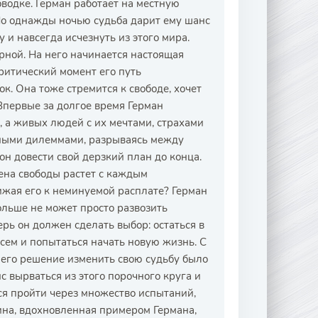
водке. Герман работает на местную
 Но однажды ночью судьба дарит ему шанс
 и навсегда исчезнуть из этого мира.
арной. На него начинается настоящая
критический момент его путь
к. Она тоже стремится к свободе, хочет
Впервые за долгое время Герман
", а живых людей с их мечтами, страхами
ными дилеммами, разрываясь между
он довести свой дерзкий план до конца.
цена свободы растет с каждым
жая его к неминуемой расплате? Герман
ольше не может просто развозить
ерь он должен сделать выбор: остаться в
всем и попытаться начать новую жизнь. С
 его решение изменить свою судьбу было
с вырваться из этого порочного круга и
ся пройти через множество испытаний,
лина, вдохновленная примером Германа,