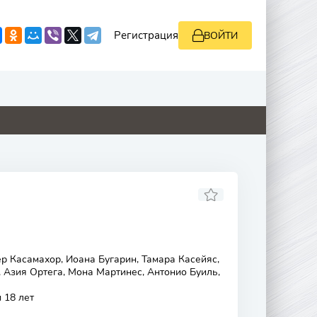
Регистрация
ВОЙТИ
0
0
0
0
р Касамахор, Иоана Бугарин, Тамара Касейяс,
 Азия Ортега, Мона Мартинес, Антонио Буиль,
 18 лет