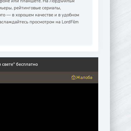
тфоне или планшете. На ЛордФильм
мьеры, рейтинговые сериалы,
это — в хорошем качестве и в удобном
аслаждайтесь просмотром на LordFilm
 свете" бесплатно
Жалоба