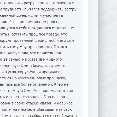
восстановить разрушенные отношения с
ые трудности, пытался поддержать сестру.
ждённой дочери Эми и участием в
ллом, бывшим чемпионом родео,
нулся в себе и отдалился от детей, не
хать и оставить прошлое позади, что
 Коррумпированный шериф Боб и его сын
нить саму Аву провалилась. С этого
ие. Ава узнала, что влиятельная
 её семью, не оставив ни одного
 маленькую Эми и бежала, стремясь
ая в угол, окружённая врагами и
аться на жестокий опыт прошлого,
овилась всё более отчаянной. Клэр не
скать Аву и Эми. Ава понимала, что ей
ть и спасти свою дочь. Она начала
ование своих старых связей и навыков,
 пойти на многое, чтобы защитить свою
м Том, пытаясь разобраться в своей жизни