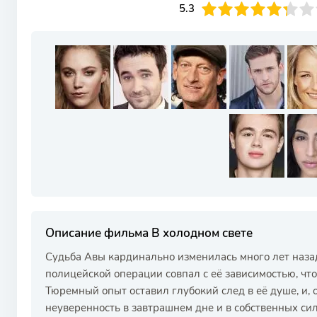
53
1
2
3
5.3
4
5
6
7
8
9
10
Описание фильма В холодном свете
Судьба Авы кардинально изменилась много лет наза
полицейской операции совпал с её зависимостью, что
Тюремный опыт оставил глубокий след в её душе, и, 
неуверенность в завтрашнем дне и в собственных сил