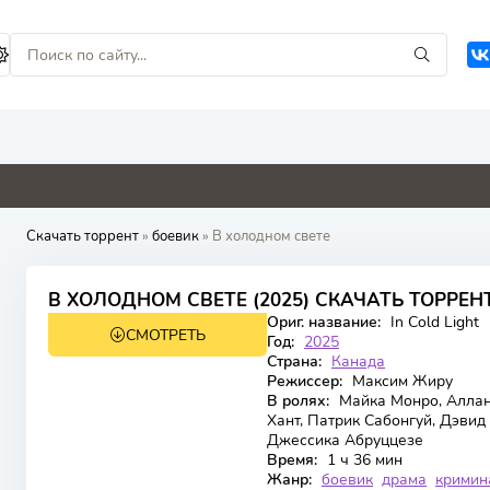
4.8
0
0
0
Скачать торрент
»
боевик
» В холодном свете
5.2
В ХОЛОДНОМ СВЕТЕ (2025) СКАЧАТЬ ТОРРЕН
Ориг. название:
In Cold Light
СМОТРЕТЬ
WEB-DL
Год:
2025
Страна:
Канада
Режиссер:
Максим Жиру
В ролях:
Майка Монро, Аллан 
Хант, Патрик Сабонгуй, Дэвид
Джессика Абруццезе
Время:
1 ч 36 мин
Жанр:
боевик
драма
кримин