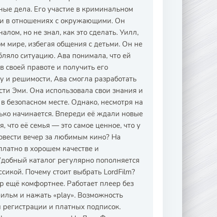
сные дела. Его участие в криминальном
ти в отношениях с окружающими. Он
ом, но не знал, как это сделать. Уилл,
м мире, избегая общения с детьми. Он не
бляло ситуацию. Ава понимала, что ей
 в своей правоте и получить его
у и решимости, Ава смогла разработать
сти Эми. Она использовала свои знания и
в безопасном месте. Однако, несмотря на
лько начинается. Впереди её ждали новые
я, что её семья — это самое ценное, что у
провести вечер за любимым кино? На
латно в хорошем качестве и
Удобный каталог регулярно пополняется
сикой. Почему стоит выбрать LordFilm?
р ещё комфортнее. Работает плеер без
ильм и нажать «play». Возможность
 регистрации и платных подписок.