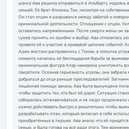
шанса Ава решила отправиться в Альберту, надеясь 
семьёй. Её брат-близнец Том, несмотря на собственн
Он стал отцом и разрывался между заботой о новоро
криминальной деятельности. Отношения с отцом, Уи
оставались напряжёнными. После смерти жены он замк
сумев принять их ошибки и выбор. Ава отказалась уе
привело её к участию в кровавой цепочке событий.
Адам жестоко расправились с Томом, а попытка устра
момента началась её беспощадная борьба за выживан
криминальная фигура Клэр намерена уничтожить всю
свидетеля. Осознав серьёзность угрозы, она забрала
добраться до отца раньше преследователей. Загнанн
лишённая помощи закона, Ава была вынуждена полаг
чтобы защитить тех, кто был ей дорог. Ситуация стан
собиралась останавливаться, и её люди продолжали и
нужно действовать быстро и решительно, чтобы выжи
разрабатывать план, который включал в себя использ
приобретённых в тюрьме. Ава знала, что ей придётся
семью, и была готова на всё ради этого. Тем времене