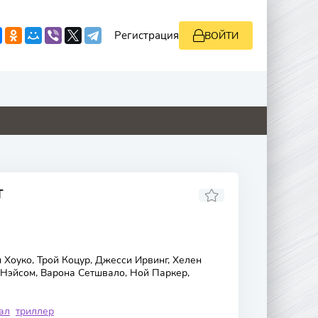
Регистрация
ВОЙТИ
0
4.8
8.8
0
Т
Хоуко, Трой Коцур, Джесси Ирвинг, Хелен
 Нэйсом, Варона Сетшвало, Ной Паркер,
ал
триллер