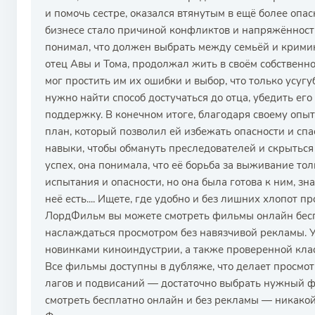
и помочь сестре, оказался втянутым в ещё более опа
бизнесе стало причиной конфликтов и напряжённос
понимал, что должен выбрать между семьёй и криминал
отец Авы и Тома, продолжал жить в своём собственно
мог простить им их ошибки и выбор, что только усугу
нужно найти способ достучаться до отца, убедить его
поддержку. В конечном итоге, благодаря своему опыт
план, который позволил ей избежать опасности и спа
навыки, чтобы обмануть преследователей и скрыться 
успех, она понимала, что её борьба за выживание то
испытания и опасности, но она была готова к ним, зна
неё есть.... Ищете, где удобно и без лишних хлопот 
ЛордФильм вы можете смотреть фильмы онлайн бесп
наслаждаться просмотром без навязчивой рекламы. 
новинками киноиндустрии, а также проверенной клас
Все фильмы доступны в дубляже, что делает просмот
лагов и подвисаний — достаточно выбрать нужный ф
смотреть бесплатно онлайн и без рекламы — никакой