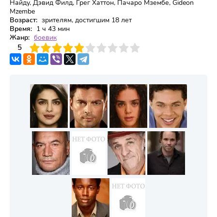
Найду, Дэвид Филд, Грег Хаттон, Пачаро Мзембе, Gideon
Mzembe
Возраст:
зрителям, достигшим 18 лет
Время:
1 ч 43 мин
Жанр:
боевик
3
4
5
5
6
7
8
9
10