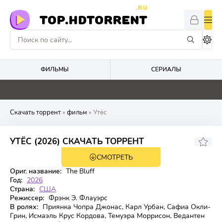
.RU
TOP.HDTORRENT
ФИЛЬМЫ
СЕРИАЛЫ
5.2
5.1
0
4.8
Скачать торрент
»
фильм
» Утёс
УТЁС (2026) СКАЧАТЬ ТОРРЕНТ
СМОТРЕТЬ
WEB-DL
Ориг. название:
The Bluff
Год:
2026
Страна:
США
Режиссер:
Фрэнк Э. Флауэрс
В ролях:
Приянка Чопра Джонас, Карл Урбан, Сафиа Окли-
Грин, Исмаэль Крус Кордова, Темуэра Моррисон, Ведантен