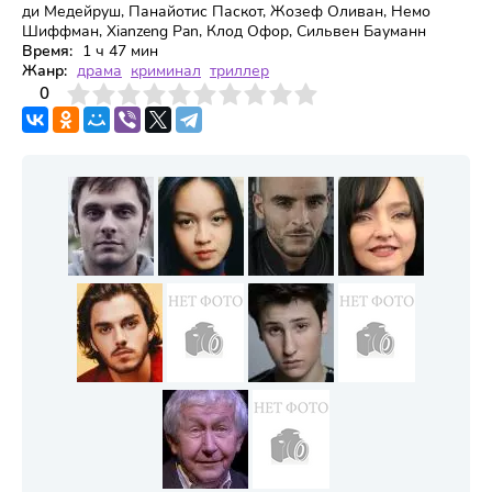
ди Медейруш, Панайотис Паскот, Жозеф Оливан, Немо
Шиффман, Xianzeng Pan, Клод Офор, Сильвен Бауманн
Время:
1 ч 47 мин
Жанр:
драма
криминал
триллер
3
4
0
5
6
7
8
9
10