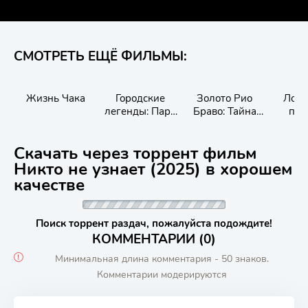
СМОТРЕТЬ ЕЩЁ ФИЛЬМЫ:
Жизнь Чака
Городские
Золото Рио
Лонд
легенды: Парк
Браво: Тайна
про
кошмаров
шерифа Келли
Скачать через торрент фильм
Никто не узнает (2025) в хорошем
качестве
Поиск торрент раздач, пожалуйста подождите!
КОММЕНТАРИИ (0)
Минимальная длина комментария - 50 знаков.
Комментарии модерируются