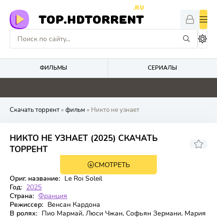
.RU
TOP.HDTORRENT
ФИЛЬМЫ
СЕРИАЛЫ
4.1
4.8
0
0
Скачать торрент
»
фильм
» Никто не узнает
НИКТО НЕ УЗНАЕТ (2025) СКАЧАТЬ
6.2
ТОРРЕНТ
СМОТРЕТЬ
WEB-DL
Ориг. название:
Le Roi Soleil
Год:
2025
Страна:
Франция
Режиссер:
Венсан Кардона
В ролях:
Пио Мармай, Люси Чжан, Софьян Зермани, Мария