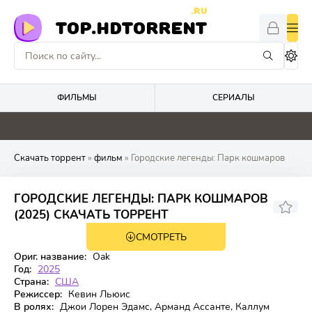
.RU
TOP.HDTORRENT
ФИЛЬМЫ
СЕРИАЛЫ
0
2.2
0
0
Скачать торрент
»
фильм
» Городские легенды: Парк кошмаров
ГОРОДСКИЕ ЛЕГЕНДЫ: ПАРК КОШМАРОВ
3.9
(2025) СКАЧАТЬ ТОРРЕНТ
СМОТРЕТЬ
TS
Ориг. название:
Oak
Год:
2025
Страна:
США
Режиссер:
Кевин Льюис
В ролях:
Джои Лорен Эдамс, Арманд Ассанте, Каллум