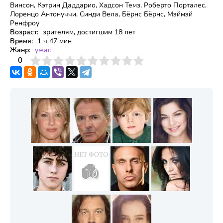
Винсон, Кэтрин Даддарио, Хадсон Темз, Роберто Порталес,
Лоренцо Антонуччи, Синди Вела, Бёрнс Бёрнс, Мэймэй
Ренфроу
Возраст:
зрителям, достигшим 18 лет
Время:
1 ч 47 мин
Жанр:
ужас
3
4
0
5
6
7
8
9
10