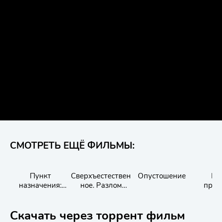
СМОТРЕТЬ ЕЩЁ ФИЛЬМЫ:
Пункт
Сверхъестествен
Опустошение
Иг
назначения:
ное. Разлом
приз
Смертельная
времени
игра
Скачать через торрент фильм