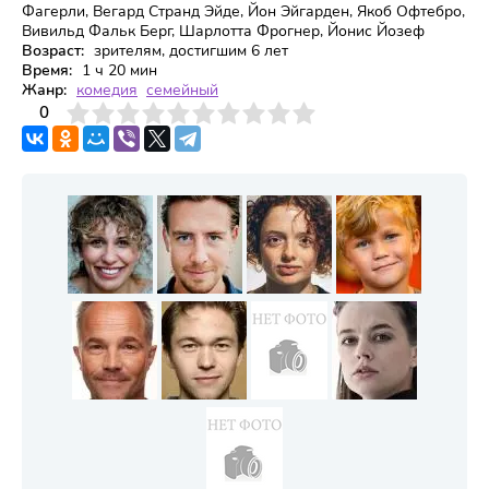
Фагерли, Вегард Странд Эйде, Йон Эйгарден, Якоб Офтебро,
Вивильд Фальк Берг, Шарлотта Фрогнер, Йонис Йозеф
Возраст:
зрителям, достигшим 6 лет
Время:
1 ч 20 мин
Жанр:
комедия
семейный
3
4
0
5
6
7
8
9
10