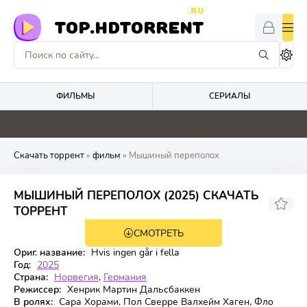
.RU
TOP.HDTORRENT
ФИЛЬМЫ
СЕРИАЛЫ
0
0
2
0
Скачать торрент
»
фильм
» Мышиный переполох
МЫШИНЫЙ ПЕРЕПОЛОХ (2025) СКАЧАТЬ
7.635
ТОРРЕНТ
СМОТРЕТЬ
WEB-DL
Ориг. название:
Hvis ingen går i fella
Год:
2025
Страна:
Норвегия
,
Германия
Режиссер:
Хенрик Мартин Дальсбаккен
В ролях:
Сара Хорами, Пол Сверре Валхейм Хаген, Фло