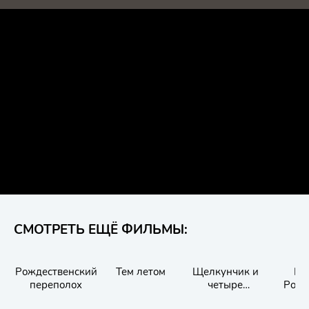
СМОТРЕТЬ ЕЩЁ ФИЛЬМЫ:
Рождественский
Тем летом
Щелкунчик и
В 
переполох
четыре
Рожд
королевства