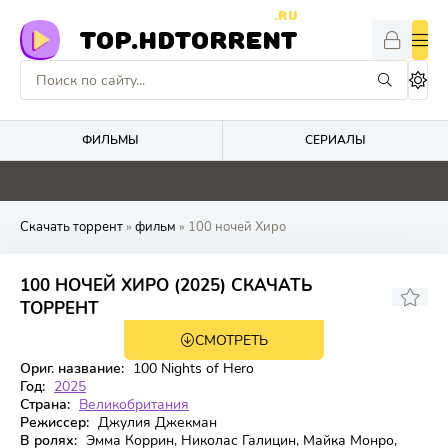
.RU
TOP.HDTORRENT
ФИЛЬМЫ
СЕРИАЛЫ
0
0
0
0
Скачать торрент
»
фильм
» 100 ночей Хиро
100 НОЧЕЙ ХИРО (2025) СКАЧАТЬ
6.2
ТОРРЕНТ
СМОТРЕТЬ
WEB-DL
Ориг. название:
100 Nights of Hero
Год:
2025
Страна:
Великобритания
Режиссер:
Джулия Джекман
В ролях:
Эмма Коррин, Николас Галицин, Майка Монро,