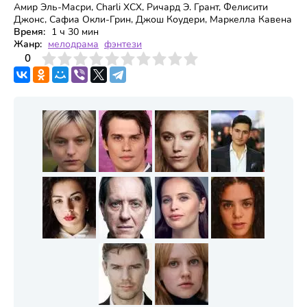
Амир Эль-Масри, Charli XCX, Ричард Э. Грант, Фелисити
Джонс, Сафиа Окли-Грин, Джош Коудери, Маркелла Кавена
Время:
1 ч 30 мин
Жанр:
мелодрама
фэнтези
3
4
0
5
6
7
8
9
10