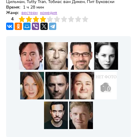
Цильман, Tutty Tran, Тобиас ван Дикен, Пит Буковски
Время:
1 ч 28 мин
Жанр:
вестерн
комедия
3
4
4
5
6
7
8
9
10