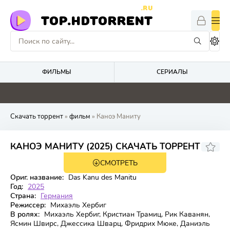
.RU
TOP.HDTORRENT
ФИЛЬМЫ
СЕРИАЛЫ
4.1
4.8
5.2
0
Скачать торрент
»
фильм
» Каноэ Маниту
6.3
КАНОЭ МАНИТУ (2025) СКАЧАТЬ ТОРРЕНТ
СМОТРЕТЬ
BDRip
Ориг. название:
Das Kanu des Manitu
Год:
2025
Страна:
Германия
Режиссер:
Михаэль Хербиг
В ролях:
Михаэль Хербиг, Кристиан Трамиц, Рик Каванян,
Ясмин Швирс, Джессика Шварц, Фридрих Мюке, Даниэль