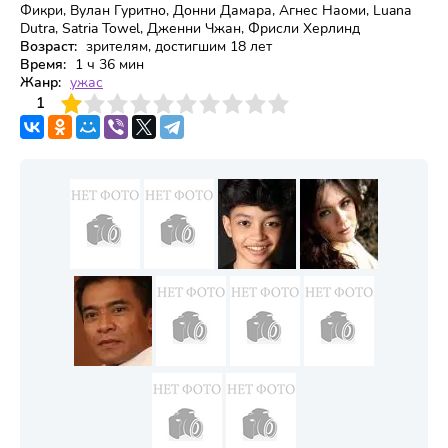
Фикри, Вулан Гуритно, Донни Дамара, Агнес Наоми, Luana
Dutra, Satria Towel, Дженни Чжан, Фрисли Херлинд
Возраст:
зрителям, достигшим 18 лет
Время:
1 ч 36 мин
Жанр:
ужас
3
4
1
5
6
7
8
9
10