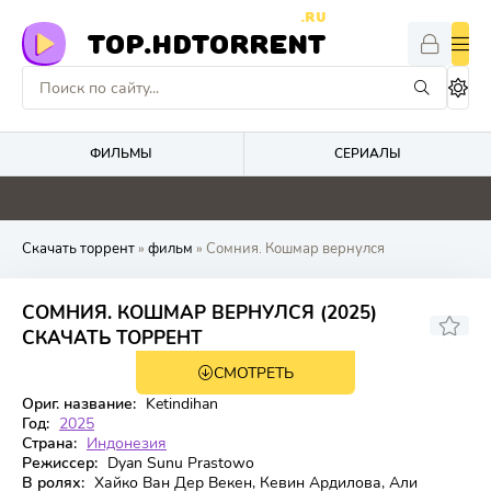
.RU
TOP.HDTORRENT
ФИЛЬМЫ
СЕРИАЛЫ
2.9
0
0
0
Скачать торрент
»
фильм
» Сомния. Кошмар вернулся
СОМНИЯ. КОШМАР ВЕРНУЛСЯ (2025)
3.9
СКАЧАТЬ ТОРРЕНТ
СМОТРЕТЬ
WEB-DL
Ориг. название:
Ketindihan
Год:
2025
Страна:
Индонезия
Режиссер:
Dyan Sunu Prastowo
В ролях:
Хайко Ван Дер Векен, Кевин Ардилова, Али