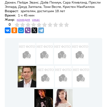
Дюкен, Пейдж Эванс, Дэйв Пениук, Сара Кливлэнд, Пресли
Эллард, Джуд Заппала, Тони Веспе, Кристен МакКаллок
Возраст:
зрителям, достигшим 18 лет
Время:
1 ч 45 мин
Жанр:
комедия
ужас
3
4
0
5
6
7
8
9
10