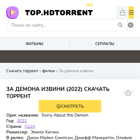
.RU
TOP.HDTORRENT
ФИЛЬМЫ
СЕРИАЛЫ
0
0
0
5.9
Скачать торрент
»
фильм
» За демона извини
ЗА ДЕМОНА ИЗВИНИ (2022) СКАЧАТЬ
5.705
5
ТОРРЕНТ
СМОТРЕТЬ
HDTVRip
Ориг. название:
Sorry About the Demon
Год:
2022
Страна:
США
Режиссер:
Эмили Хагинс
В ролях:
Джон Майкл Симпсон, Джефф Маккуитти, Оливия