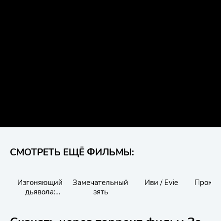
СМОТРЕТЬ ЕЩЁ ФИЛЬМЫ:
Изгоняющий
Замечательный
Иви / Evie
Прокля
дьявола:
зять
Абаддон