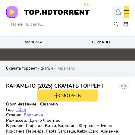
.RU
TOP.HDTORRENT
ФИЛЬМЫ
СЕРИАЛЫ
4.6
9
0
0
Скачать торрент
»
фильм
» Карамело
КАРАМЕЛО (2025) СКАЧАТЬ ТОРРЕНТ
СМОТРЕТЬ
WEB-DL
Ориг. название:
Caramelo
Год:
2025
Страна:
Бразилия
Режиссер:
Диего Фрейтас
В ролях:
Рафаэль Витти, Каролина Феррас, Ademara,
Кристина Перейра, Paola Carosella, Kelzy Ecard, Арианне