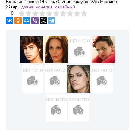
Ботэльо, Noemia Oliveira, Оливия Араужо, Wes Machado
Жанр:
драма
комедия
семейный
3
4
0
5
6
7
8
9
10