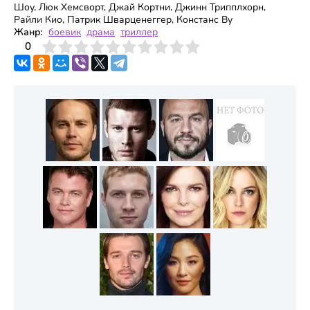
Шоу, Люк Хемсворт, Джай Кортни, Джинн Трипплхорн,
Райли Кио, Патрик Шварценеггер, Констанс Ву
Жанр:
боевик
драма
триллер
3
4
0
5
6
7
8
9
10