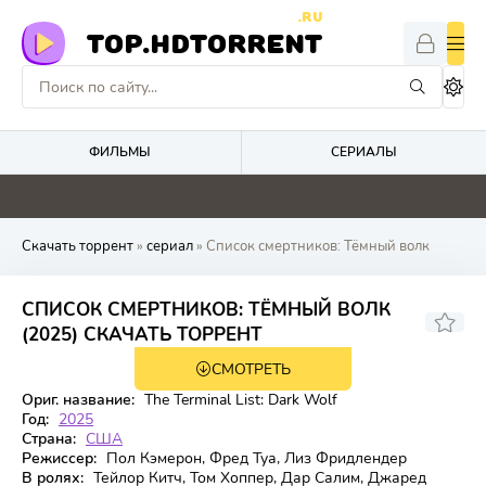
.RU
TOP.HDTORRENT
ФИЛЬМЫ
СЕРИАЛЫ
4.1
0
4.8
8.8
Скачать торрент
»
сериал
» Список смертников: Тёмный волк
СПИСОК СМЕРТНИКОВ: ТЁМНЫЙ ВОЛК
7.11
(2025) СКАЧАТЬ ТОРРЕНТ
СМОТРЕТЬ
1 сезон 7 серия
Ориг. название:
The Terminal List: Dark Wolf
Год:
2025
Страна:
США
Режиссер:
Пол Кэмерон, Фред Туа, Лиз Фридлендер
В ролях:
Тейлор Китч, Том Хоппер, Дар Салим, Джаред