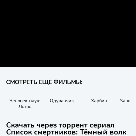
СМОТРЕТЬ ЕЩЁ ФИЛЬМЫ:
Человек-паук:
Одуванчик
Харбин
Записк
Лотос
вр
Скачать через торрент сериал
Список смертников: Тёмный волк