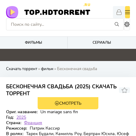
.RU
TOP.HDTORRENT
ФИЛЬМЫ
СЕРИАЛЫ
0
4.4
0
0
Скачать торрент
»
фильм
» Бесконечная свадьба
БЕСКОНЕЧНАЯ СВАДЬБА (2025) СКАЧАТЬ
ТОРРЕНТ
СМОТРЕТЬ
WEB-DL
Ориг. название:
Un mariage sans fin
Год:
2025
Страна:
Франция
Режиссер:
Патрик Кассир
В ролях:
Тарек Будали, Камилль Роу, Бертран Юскла, Юсеф