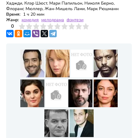
Хаджди, Клэр Шюст, Мари Папильон, Николя Берно,
Флоранс Мюллер, Жан-Мишель Лами, Марк Рюшманн
Время:
1 ч 20 мин
Жанр:
комедия
мелодрама
фэнтези
3
4
0
5
6
7
8
9
10