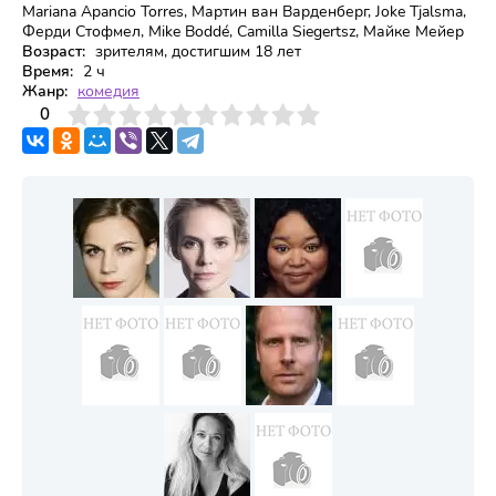
Mariana Apancio Torres, Мартин ван Варденберг, Joke Tjalsma,
Ферди Стофмел, Mike Boddé, Camilla Siegertsz, Майке Мейер
Возраст:
зрителям, достигшим 18 лет
Время:
2 ч
Жанр:
комедия
3
4
0
5
6
7
8
9
10