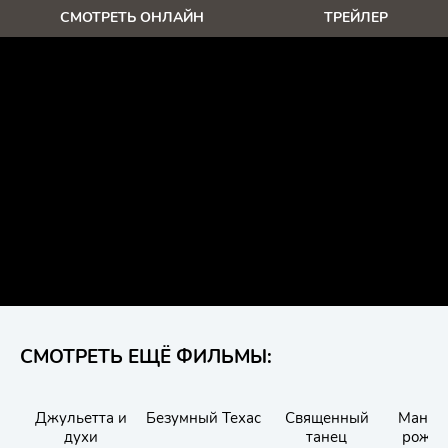
СМОТРЕТЬ ОНЛАЙН
ТРЕЙЛЕР
СМОТРЕТЬ ЕЩЁ ФИЛЬМЫ:
Джульетта и
Безумный Техас
Священный
Манюн
духи
танец
рожде