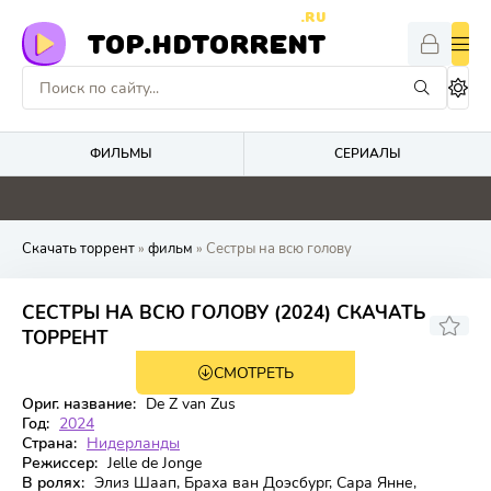
.RU
TOP.HDTORRENT
ФИЛЬМЫ
СЕРИАЛЫ
0
2.2
0
0
Скачать торрент
»
фильм
» Сестры на всю голову
СЕСТРЫ НА ВСЮ ГОЛОВУ (2024) СКАЧАТЬ
6.6
ТОРРЕНТ
СМОТРЕТЬ
WEB-DL
Ориг. название:
De Z van Zus
Год:
2024
Страна:
Нидерланды
Режиссер:
Jelle de Jonge
В ролях:
Элиз Шаап, Браха ван Доэсбург, Сара Янне,