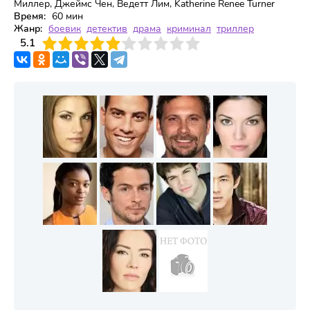
Миллер, Джеймс Чен, Ведетт Лим, Katherine Renee Turner
Время:
60 мин
Жанр:
боевик
детектив
драма
криминал
триллер
3
5.1
4
5
6
7
8
9
10