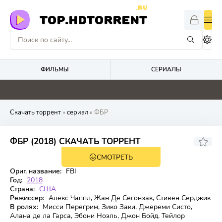
.RU
TOP.HDTORRENT
ФИЛЬМЫ
СЕРИАЛЫ
4.1
4.8
0
0
Скачать торрент
»
сериал
» ФБР
6.763
7.1
ФБР (2018) СКАЧАТЬ ТОРРЕНТ
СМОТРЕТЬ
8 сезон 22 серия
Ориг. название:
FBI
Год:
2018
Страна:
США
Режиссер:
Алекс Чаппл, Жан Де Сегонзак, Стивен Серджик
В ролях:
Мисси Перегрим, Зико Заки, Джереми Систо,
Алана де ла Гарса, Эбони Ноэль, Джон Бойд, Тейлор