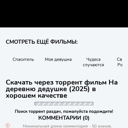
СМОТРЕТЬ ЕЩЁ ФИЛЬМЫ:
Спаситель
Моя девушка
Чудеса
Свад
случаются
Рожд
Скачать через торрент фильм На
деревню дедушке (2025) в
хорошем качестве
Поиск торрент раздач, пожалуйста подождите!
КОММЕНТАРИИ (0)
Минимальная длина комментария - 50 знаков.