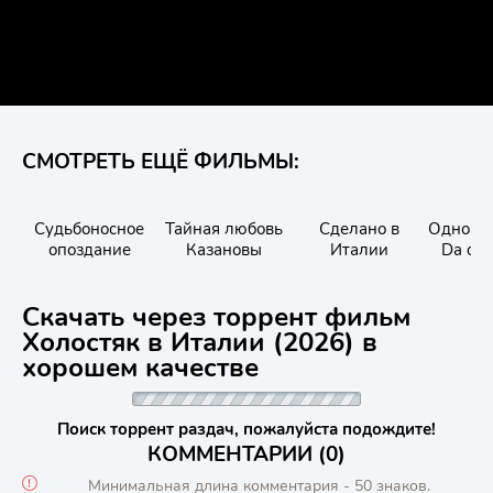
СМОТРЕТЬ ЕЩЁ ФИЛЬМЫ:
Судьбоносное
Тайная любовь
Сделано в
Одно за
опоздание
Казановы
Италии
Da cos
c
Скачать через торрент фильм
Холостяк в Италии (2026) в
хорошем качестве
Поиск торрент раздач, пожалуйста подождите!
КОММЕНТАРИИ (0)
Минимальная длина комментария - 50 знаков.