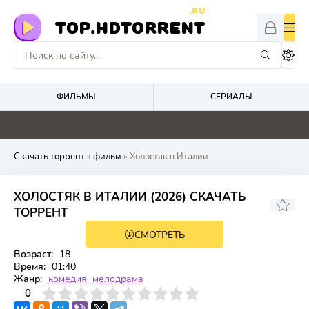
.RU
TOP.HDTORRENT
ФИЛЬМЫ
СЕРИАЛЫ
0
0
0
5.9
Скачать торрент
»
фильм
» Холостяк в Италии
ХОЛОСТЯК В ИТАЛИИ (2026) СКАЧАТЬ
ТОРРЕНТ
СМОТРЕТЬ
WEB-DL
Возраст:
18
Время:
01:40
Жанр:
комедия
мелодрама
3
4
0
5
6
7
8
9
10