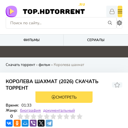
.RU
TOP.HDTORRENT
ФИЛЬМЫ
СЕРИАЛЫ
0
0
0
0
Скачать торрент
»
фильм
» Королева шахмат
КОРОЛЕВА ШАХМАТ (2026) СКАЧАТЬ
ТОРРЕНТ
СМОТРЕТЬ
WEBRip
Время:
01:33
Жанр:
биография
документальный
3
4
0
5
6
7
8
9
10