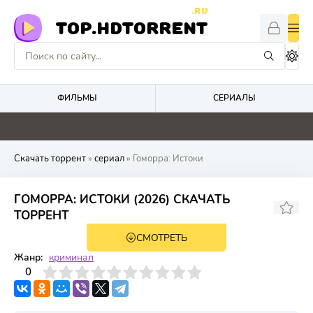
.RU
TOP.HDTORRENT
ФИЛЬМЫ
СЕРИАЛЫ
4.8
0
0
0
Скачать торрент
»
сериал
» Гоморра: Истоки
ГОМОРРА: ИСТОКИ (2026) СКАЧАТЬ
ТОРРЕНТ
СМОТРЕТЬ
1 сезон 6 серия
Жанр:
криминал
3
4
0
5
6
7
8
9
10