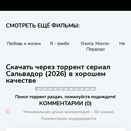
СМОТРЕТЬ ЕЩЁ ФИЛЬМЫ:
Любовь к жизни
Я - зомби
Охота. Монте-
Нелю
Пердидо
Скачать через торрент сериал
Сальвадор (2026) в хорошем
качестве
Поиск торрент раздач, пожалуйста подождите!
КОММЕНТАРИИ (0)
Минимальная длина комментария - 50 знаков.
Комментарии модерируются