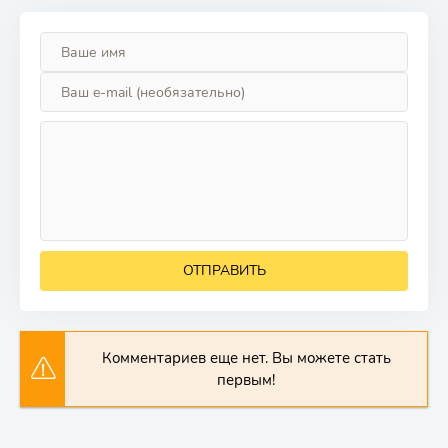
ОТПРАВИТЬ
Комментариев еще нет. Вы можете стать
первым!