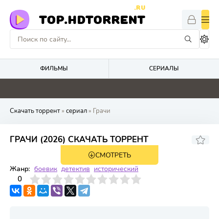
.RU
TOP.HDTORRENT
ФИЛЬМЫ
СЕРИАЛЫ
0
0
0
0
Скачать торрент
»
сериал
» Грачи
ГРАЧИ (2026) СКАЧАТЬ ТОРРЕНТ
СМОТРЕТЬ
1 сезон 8 серия
Жанр:
боевик
детектив
исторический
3
4
0
5
6
7
8
9
10